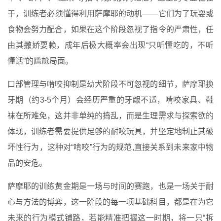
于，训练者必须懂得利用萨摩耶的动机——它们为了玩耍或
食物会努力配合，如果在这个阶段忽视了指令的严肃性，任
由其撒娇耍赖，成年后极大概率会出现“只听懂吃的，不听
懂话”的尴尬局面。
口部管理与啃咬抑制是幼犬阶段不可忽视的细节，萨摩耶换
牙期（约3-5个月）会经历严重的牙龈不适，啃咬家具、鞋
袜在所难免，这并非单纯的捣乱，而是生理需求与探索欲的
体现，训练者需要提供足够的耐咬玩具，并坚定地制止其破
坏性行为，这种对“啃咬”行为的规范,直接关系到未来家中物
品的安危。
萨摩耶的训练黄金期是一场与时间的赛跑，也是一场关于耐
心与方法的博弈，这一阶段的每一项基础科目，都是在为它
未来的行为模式铺路，若能精准把握这一时期，将一只“拆