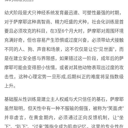
幼犬阶段是犬只神经系统发育最迅速、可塑性最强的时期，
对于萨摩耶这种高智商、精力旺盛的犬种，社会化训练是首
要且必须攻克的科目，在3至6个月大时，萨摩耶对周围环境
充满好奇，但也容易产生恐惧或过度兴奋，必须带幼犬接触
不同的人、狗、声音和场景，这不仅仅是让它“见世面”，而
是在建立安全感与界限感，如果错过这一阶段，成年后的萨
摩耶可能会变得胆小怯懦，或者对其他动物表现出过度的攻
击性，这种心理定势一旦形成,后期纠正的难度将呈指数级
上升。
基础服从性训练是建立主人权威与犬只信任的基石，萨摩耶
虽然聪明，但天性中有一种不服输的倔强，被称为“笑面虎”
并非虚言，在黄金期内，必须通过正向反馈机制，让“坐
下”、“趴下”、“过来”等指令成为肌肉记忆，这里的专业性在