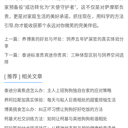
家预备役”成功转化为“天使守护者”，这不仅是对萨摩耶负
责，更是对家庭生活的美好承诺，抓住现在，用科学的方法
引导,你才能收获那个永远对你微笑的完美伴侣。
上一篇：
养博美的好处与坏处：饲养五年铲屎官的真实体验分
享
下一篇：
泰迪标准贵宾迷你贵宾：三种体型区别与饲养空间选
择
[ 推荐 ] 相关文章
泰迪分离焦虑怎么办：主人上班狗狗独自在家的应对策略
养阿拉斯加真实体验：每天与粘人巨兽相处的甜蜜烦恼生活
博美挑食怎么办：纠正坏习惯让狗狗好好吃饭的方法
柯基犬社交训练方法：如何让柯基与其他狗狗和谐相处