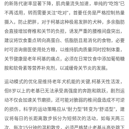
的新陈代谢率显著下降，肌肉量流失加速，单纯的“吃饱”已
不再适用，转而需要关注“吃对”，首要任务是严格控制热量
摄入，防止肥胖，对于柯基这种极易发胖的犬种，多余脂肪
会直接增加脊椎和关节的负担，诱发严重的腰椎间盘突出，
建议将饮食重点转向高蛋白、低脂肪且易消化的食物，必要
时可咨询兽医使用处方粮，以维持肌肉质量同时控制体重，
关节健康是老年柯基的痛点，必须在日常饮食中添加葡萄糖
胺和软骨素等营养补充剂，以减缓骨关节炎的发展。
运动模式的优化是维持老年犬机能的关键,柯基天性活泼，
但8岁以上的老基已无法承受高强度的奔跑和跳跃，剧烈运
动不仅会加速关节磨损，还可能对脆弱的椎间盘造成不可逆
的损伤，科学的运动策略应从“耐力型”转变为“舒适型”，建
议将每日的长距离散步拆分为短频次的活动，如每天两三
次、每次15分钟的温和散步，必须严格禁止老基从高处跳下