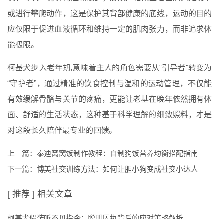
或进行攀爬动作，这是保护其背部健康的底线，运动的目的
应仅限于促进血液循环和维持一定的肌肉张力，而非追求体
能极限。
柯基犬步入老年期,意味着主人的角色需要从“引导者”转变为
“守护者”，通过精准的饮食控制与温和的运动管理，不仅能
有效缓解骨骼与关节的疼痛，更能让老基在晚年依然拥有体
面、舒适的生活状态，这种基于科学理解的细致照料，才是
对这段长久陪伴最专业的回馈。
上一篇：
泰迪窝窝饭制作教程：自制狗饭营养均衡搭配指南
下一篇：
博美社交训练方法：如何让胆小狗变成社交小达人
[ 推荐 ] 相关文章
柯基犬假装听不见指令：聪明固执背后的应对策略解析