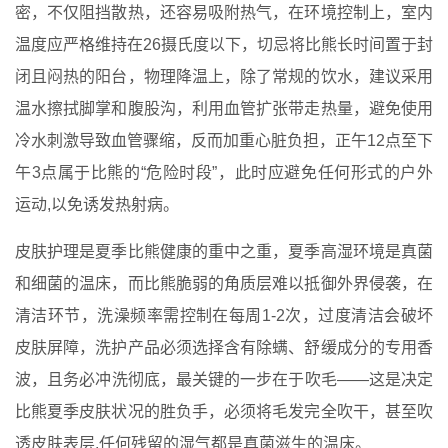
密，不仅阻挡散热，还容易吸附热气，在环境控制上，室内
温度应严格维持在26摄氏度以下，切忌将比熊长时间置于封
闭且闷热的阳台，物理降温上，除了常规的饮水，建议采用
温水擦拭脚掌和腹股沟，利用血管扩张带走热量，避免使用
冷水刺激导致血管骤缩，反而加重心脏负担，正午12点至下
午3点属于比熊的“危险时段”，此时应避免任何形式的户外
运动,以免诱发热射病。
皮肤护理是夏季比熊健康的重中之重，夏季高湿环境是真菌
和细菌的温床，而比熊脆弱的角质层难以抵御外界侵袭，在
清洁环节，洗澡频率需控制在每周1-2次，过度清洁会破坏
皮肤屏障，洗护产品必须选择含有除螨、舒缓成分的专用香
波，且务必冲洗彻底，最关键的一步在于吹毛——这是决定
比熊夏季皮肤状况的胜负手，必须将毛发完全吹干，甚至吹
透皮肤表层,任何残留的湿气都是真菌滋生的温床。