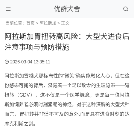
优群犬舍
当前位置：
首页
>
阿拉斯加
> 正文
阿拉斯加胃扭转高风险：大型犬进食后
注意事项与预防措施
2026-03-04 13:35:11
阿拉斯加雪橇犬那标志性的“微笑”确实能融化人心，但在这
份憨态可掬的背后，潜藏着一个足以致命的生理隐患——胃
扭转（GDV），这不仅是一个医学概念，更是每一位阿拉
斯加饲养者必须时刻紧绷的神经，对于这种深胸的大型犬种
而言，胃扭转并非遥不可及的意外,而是悬在进食时刻的达
摩克利斯之剑。