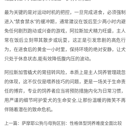
最为关键的是对运动时机的把控，一旦完成进食，必须强制
进入“禁食禁水”的缓冲期，通常建议在饭后至少两小时内避
免任何剧烈跑动或兴奋的游戏，阿拉斯加犬精力旺盛，主人
常在饭后立刻带其散步或玩耍，这正是引发悲剧的高危行
为，在进食后的黄金一小时里，保持环境的绝对安静，让犬
只处于休息状态,能有效降低腹内压的波动。
阿拉斯加雪橇犬的胃扭转风险，本质上是主人饲养管理疏忽
的体现，这不仅仅是喂养技巧的问题，更是一场关于生命责
任的博弈，专业的饲养者应当将预防措施内化为日常习惯，
用严谨的细节呵护爱犬的生命安全,让那份温暖的微笑不再
伴随着潜在的致命危机。
上一篇：
萨摩耶公狗与母狗区别：性格体型饲养难度全面比较