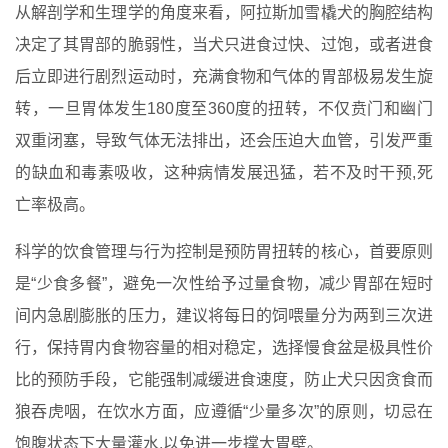
从解剖学和生理学的角度来看，阿拉斯加雪橇犬的胸腔结构
决定了其胃部的脆弱性，当犬只进食过快、过饱，或者进食
后立即进行剧烈运动时，充满食物和气体的胃部极易发生旋
转，一旦胃体发生180度至360度的扭转，不仅贲门和幽门
双重闭塞，导致气体无法排出，还会压迫大血管，引发严重
的缺血和毒素吸收，这种病情发展迅猛，若不及时干预,死
亡率极高。
科学的饮食管理与行为控制是预防胃扭转的核心，首要原则
是“少食多餐”，避免一次性给予过量食物，减少胃部在短时
间内急剧膨胀的压力，建议将每日的饲喂量分为两到三次进
行，保持胃内食物容量的相对稳定，选择慢食盆是极具性价
比的预防手段，它能强制减缓进食速度，防止犬只因贪食而
狼吞虎咽，在饮水方面，应遵循“少量多次”的原则，切忌在
饱腹状态下大量灌水,以免进一步撑大胃壁。