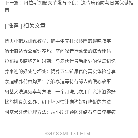
下一篇：
阿拉斯加髋关节发育不良：遗传病预防与日常保健指
南
[ 推荐 ] 相关文章
博美小把戏训练教程：握手坐立打滚转圈的趣味教学
哈士奇适合公寓饲养吗：空间噪音运动量的综合评估
拉布拉多临终告别时刻：与老伙伴最后相处的温暖记忆
养泰迪的好处与坏处：饲养五年铲屎官的真实体验分享
泰迪领养代替购买：流浪泰迪等待有缘人的暖心故事
柯基犬洗澡频率与方法：一个月洗几次用什么沐浴露好
比熊挑食怎么办：纠正坏习惯让狗狗好好吃饭的方法
柯基犬牙齿护理方法：从小刷牙预防牙结石与口腔疾病
©2018
XML
TXT
HTML