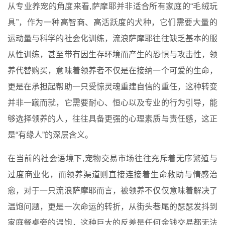
从专业养宠的角度来看,萨摩耶并非适合所有家庭的“毛绒玩
具”，作为一种高智商、高活跃度的犬种，它们需要大量的
运动量与科学的社会化训练，流浪萨摩耶往往缺乏基本的服
从性训练，甚至带有因生存环境而产生的恐惧与攻击性，领
养代替购买，意味着领养者不仅是在接纳一个可爱的生命，
更是在承担起帮助一只受惊灵魂重建自信的重任，这种转变
并非一蹴而就，它需要耐心、恒心以及专业的行为引导，能
够选择领养的人，往往具备更强的心理素质与责任感，这正
是“有缘人”的深层含义。
在当前的社会语境下,宠物交易市场往往充斥着无序繁殖与
过度商业化，而领养渠道则直接连接着生命救助与情感治
愈，对于一只流浪萨摩耶而言，被领养不仅仅意味着解决了
温饱问题，更是一次命运的转折，从街头巷尾的瑟瑟发抖到
家庭餐桌旁的温饱，这种巨大的反差是任何金钱交易都无法