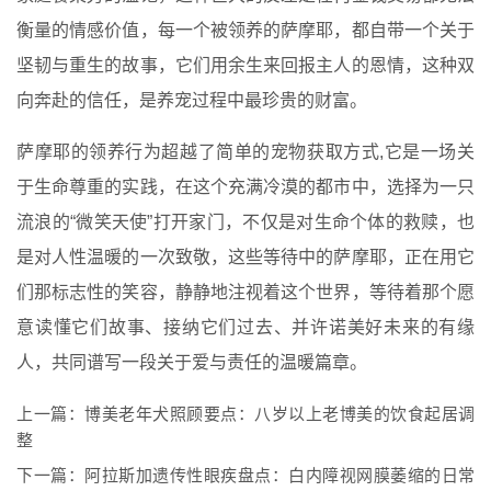
衡量的情感价值，每一个被领养的萨摩耶，都自带一个关于
坚韧与重生的故事，它们用余生来回报主人的恩情，这种双
向奔赴的信任，是养宠过程中最珍贵的财富。
萨摩耶的领养行为超越了简单的宠物获取方式,它是一场关
于生命尊重的实践，在这个充满冷漠的都市中，选择为一只
流浪的“微笑天使”打开家门，不仅是对生命个体的救赎，也
是对人性温暖的一次致敬，这些等待中的萨摩耶，正在用它
们那标志性的笑容，静静地注视着这个世界，等待着那个愿
意读懂它们故事、接纳它们过去、并许诺美好未来的有缘
人，共同谱写一段关于爱与责任的温暖篇章。
上一篇：
博美老年犬照顾要点：八岁以上老博美的饮食起居调
整
下一篇：
阿拉斯加遗传性眼疾盘点：白内障视网膜萎缩的日常