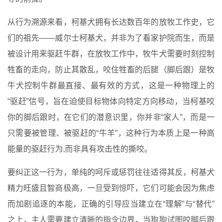
从行为溯源来看，柯基犬拥有长达数百年的放牧工作史，它
们的祖先——威尔士柯基犬，并非为了看家护院而生，而是
被设计用来驱赶牛群，在放牧工作中，牧牛犬需要时刻控制
牲畜的走向，防止其散乱，咬住牲畜的后腿（脚后跟）是牧
牛犬控制牛群最直接、最有效的方式，这是一种物理上的
“驱赶”信号，旨在迫使目标物体向特定方向移动，当柯基咬
你的脚后跟时，在它们的潜意识里，你并非“家人”，而是一
只需要被管理、被驱赶的“牛羊”，这种行为本质上是一种高
能量的驱赶行为,而非具有攻击性的撕咬。
要纠正这一行为，单纯的呵斥或惩罚往往适得其反，柯基犬
精力旺盛且智商极高，一旦受到惊吓，它们可能会因为焦虑
而加剧追逐的本能，正确的引导应当建立在“理解”与“替代”
之上，主人需要建立清晰的指令边界，当狗狗试图咬脚后跟