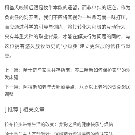
柯基犬咬脚后跟是牧牛本能的遗留，而非单纯的叛逆，作为
负责任的饲养者，我们不应将其视为一种恶习而一味打压，
而应通过科学的引导与训练，将其转化为积极的互动行为，
只有尊重犬种的职业背景，才能在解决行为问题的同时，与
这位拥有悠久放牧历史的“小短腿”建立更深层的信任与默
契。
上一篇：
哈士奇与家具共存指南：养二哈后如何保护家里的沙
发床腿
下一篇：
阿拉斯加老年犬照顾要点：八岁以上老狗的饮食起居
调整
[ 推荐 ] 相关文章
拉布拉多带给生活的改变：养狗之后的健康快乐与烦恼
哈士奇与主人互动游戏：消耗精力增进感情的趣味玩法