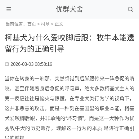
优群犬舍
当前位置：
首页
>
柯基
> 正文
柯基犬为什么爱咬脚后跟：牧牛本能遗
留行为的正确引导
2026-03-03 08:58:16
当你在转身的一刹那，突然感觉到后脚跟传来一阵急促的啃
咬，甚至伴随着身后急促的呼吸声，绝大多数柯基犬主人的
第一反应往往是恼火与惊慌，在专业犬类行为学的视角下，
这并非恶意的攻击，而是一种刻在基因里的职业本能，柯基
犬爱咬脚后跟，并非单纯的“坏习惯”，而是这一犬种作为优
秀牧牛犬的历史遗存，理解这一行为的本质,是进行正确引
导的前提。