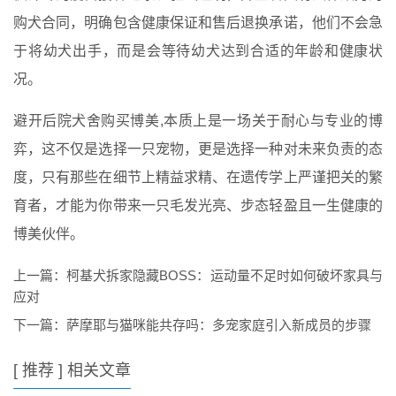
购犬合同，明确包含健康保证和售后退换承诺，他们不会急
于将幼犬出手，而是会等待幼犬达到合适的年龄和健康状
况。
避开后院犬舍购买博美,本质上是一场关于耐心与专业的博
弈，这不仅是选择一只宠物，更是选择一种对未来负责的态
度，只有那些在细节上精益求精、在遗传学上严谨把关的繁
育者，才能为你带来一只毛发光亮、步态轻盈且一生健康的
博美伙伴。
上一篇：
柯基犬拆家隐藏BOSS：运动量不足时如何破坏家具与
应对
下一篇：
萨摩耶与猫咪能共存吗：多宠家庭引入新成员的步骤
[ 推荐 ] 相关文章