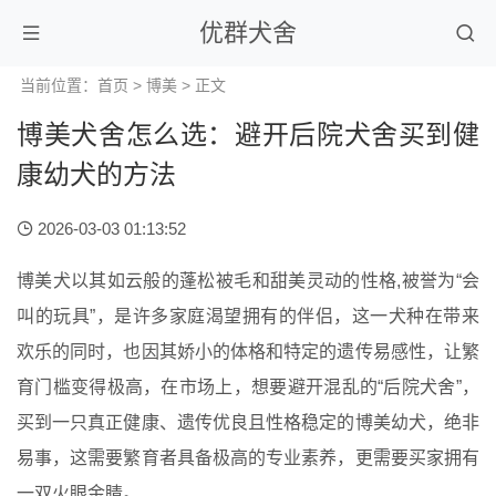
优群犬舍
当前位置：
首页
>
博美
> 正文
博美犬舍怎么选：避开后院犬舍买到健
康幼犬的方法
2026-03-03 01:13:52
博美犬以其如云般的蓬松被毛和甜美灵动的性格,被誉为“会
叫的玩具”，是许多家庭渴望拥有的伴侣，这一犬种在带来
欢乐的同时，也因其娇小的体格和特定的遗传易感性，让繁
育门槛变得极高，在市场上，想要避开混乱的“后院犬舍”，
买到一只真正健康、遗传优良且性格稳定的博美幼犬，绝非
易事，这需要繁育者具备极高的专业素养，更需要买家拥有
一双火眼金睛。