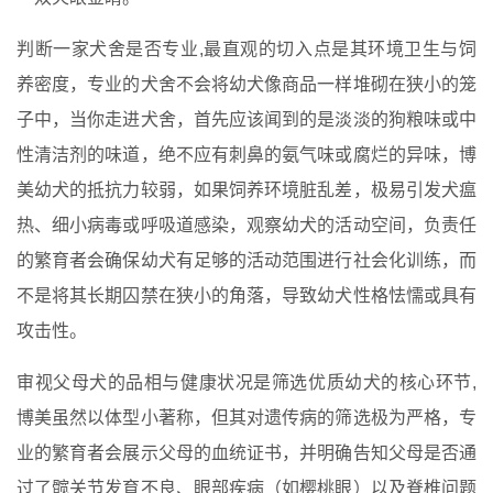
判断一家犬舍是否专业,最直观的切入点是其环境卫生与饲
养密度，专业的犬舍不会将幼犬像商品一样堆砌在狭小的笼
子中，当你走进犬舍，首先应该闻到的是淡淡的狗粮味或中
性清洁剂的味道，绝不应有刺鼻的氨气味或腐烂的异味，博
美幼犬的抵抗力较弱，如果饲养环境脏乱差，极易引发犬瘟
热、细小病毒或呼吸道感染，观察幼犬的活动空间，负责任
的繁育者会确保幼犬有足够的活动范围进行社会化训练，而
不是将其长期囚禁在狭小的角落，导致幼犬性格怯懦或具有
攻击性。
审视父母犬的品相与健康状况是筛选优质幼犬的核心环节,
博美虽然以体型小著称，但其对遗传病的筛选极为严格，专
业的繁育者会展示父母的血统证书，并明确告知父母是否通
过了髋关节发育不良、眼部疾病（如樱桃眼）以及脊椎问题