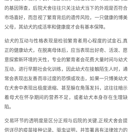
的基因筛查，后院犬舍往往只关注幼犬当下的外观是否符合
市场喜好，而忽视了繁育背后的遗传风险，一只健康的博美
父母，其幼犬的成活率和健康度才会有基本保障。
幼犬的互动与性格表现是检验繁育者用心程度的试金石,真
正的健康幼犬，在脱离母体后，应当表现出好奇、活泼、愿
意探索新环境的天性，专业的繁育者会花费大量时间与幼犬
互动，进行早期社会化训练，因此幼犬在接触陌生人时，通
常会表现出友善而非过度的恐惧或攻击，如果一只博美幼犬
在犬舍中表现出极度退缩、甚至躲在角落发抖，这往往暗示
着母犬在怀孕期间的营养不足，或者幼犬本身存在生理缺
陷。
交易环节的透明度是区分正规与后院的关键,正规犬舍会提
供详尽的疫苗接种记录、驱虫证明，并签署具有法律效力的